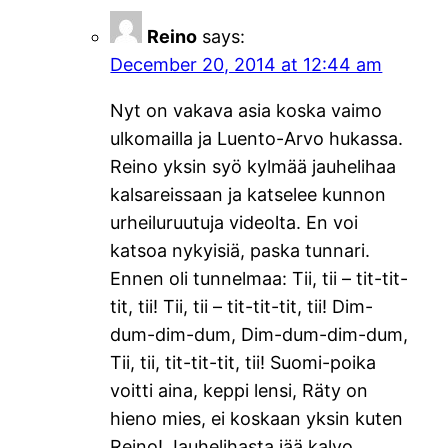
Reino
says:
December 20, 2014 at 12:44 am
Nyt on vakava asia koska vaimo
ulkomailla ja Luento-Arvo hukassa.
Reino yksin syö kylmää jauhelihaa
kalsareissaan ja katselee kunnon
urheiluruutuja videolta. En voi
katsoa nykyisiä, paska tunnari.
Ennen oli tunnelmaa: Tii, tii – tit-tit-
tit, tii! Tii, tii – tit-tit-tit, tii! Dim-
dum-dim-dum, Dim-dum-dim-dum,
Tii, tii, tit-tit-tit, tii! Suomi-poika
voitti aina, keppi lensi, Räty on
hieno mies, ei koskaan yksin kuten
Reino! Jauhelihasta jää kalvo