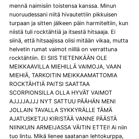
mennä naimisiin toistensa kanssa. Minun
nuoruudessani niitä hivautettiin pikkuisen
turpaan ja sitten jälkeen päin harmiteltiin, kun
niistä tuli rocktähtiä ja itsestä hitsaaja. Ei
siinä, että hitsaajissa olisi mitään vikaa, mutta
helvetin rumat vaimot niillä on verrattuna
rocktähtiin. EI SIIS TIETENKÄÄN OLE
MEIKKAAVILLA MIEHILLÄ VAIMOJA, VAAN
MIEHIÄ, TARKOITIN MEIKKAAMATTOMIA
ROCKTÄHTIÄ PAITSI SAATTAA
SCORPIONSILLA OLLA HYVÄT VAIMOT
AJJJJAJJJ NYT SATTUU PÄÄHÄN MENI
JOLLAIN TAVALLA SYKKYRÄLLE TÄMÄ
AJATUSKETJU KIRISTÄÄ VANNE PÄÄSTÄ
NIINKUIN ARMEIJASSA VÄITIN ETTEI! Ai niin
tuo lintu. Mikä lienee saatanan lehtokurppa,