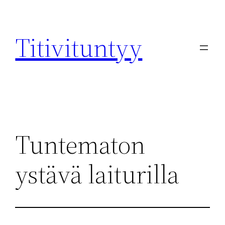
Skip
to
Titivituntyy
content
Tuntematon
ystävä laiturilla