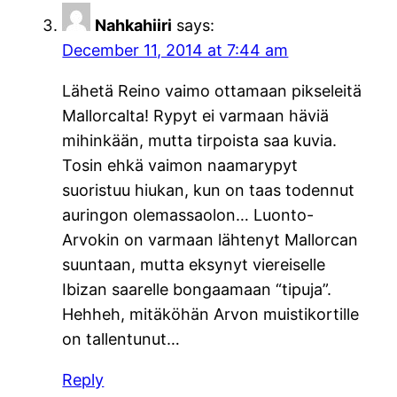
Nahkahiiri
says:
December 11, 2014 at 7:44 am
Lähetä Reino vaimo ottamaan pikseleitä
Mallorcalta! Rypyt ei varmaan häviä
mihinkään, mutta tirpoista saa kuvia.
Tosin ehkä vaimon naamarypyt
suoristuu hiukan, kun on taas todennut
auringon olemassaolon… Luonto-
Arvokin on varmaan lähtenyt Mallorcan
suuntaan, mutta eksynyt viereiselle
Ibizan saarelle bongaamaan “tipuja”.
Hehheh, mitäköhän Arvon muistikortille
on tallentunut…
Reply