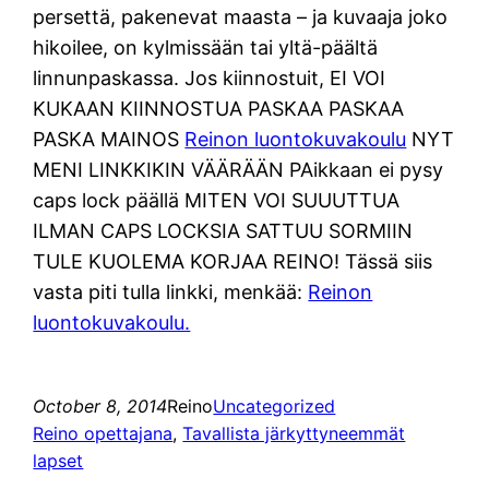
persettä, pakenevat maasta – ja kuvaaja joko
hikoilee, on kylmissään tai yltä-päältä
linnunpaskassa. Jos kiinnostuit, EI VOI
KUKAAN KIINNOSTUA PASKAA PASKAA
PASKA MAINOS
Reinon luontokuvakoulu
NYT
MENI LINKKIKIN VÄÄRÄÄN PAikkaan ei pysy
caps lock päällä MITEN VOI SUUUTTUA
ILMAN CAPS LOCKSIA SATTUU SORMIIN
TULE KUOLEMA KORJAA REINO! Tässä siis
vasta piti tulla linkki, menkää:
Reinon
luontokuvakoulu.
October 8, 2014
Reino
Uncategorized
Reino opettajana
, 
Tavallista järkyttyneemmät
lapset