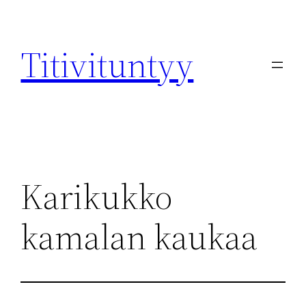
Skip
to
Titivituntyy
content
Karikukko
kamalan kaukaa