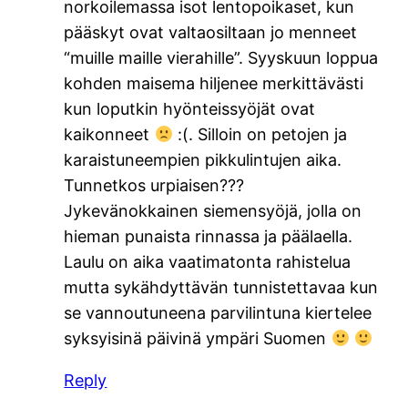
norkoilemassa isot lentopoikaset, kun
pääskyt ovat valtaosiltaan jo menneet
“muille maille vierahille”. Syyskuun loppua
kohden maisema hiljenee merkittävästi
kun loputkin hyönteissyöjät ovat
kaikonneet
:(. Silloin on petojen ja
karaistuneempien pikkulintujen aika.
Tunnetkos urpiaisen???
Jykevänokkainen siemensyöjä, jolla on
hieman punaista rinnassa ja päälaella.
Laulu on aika vaatimatonta rahistelua
mutta sykähdyttävän tunnistettavaa kun
se vannoutuneena parvilintuna kiertelee
syksyisinä päivinä ympäri Suomen
Reply