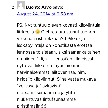
Luonto Arvo
says:
August 24, 2014 at 9:53 am
PS. Nyt tuntuu olevan kovasti käpylintuja
liikkeellä
Oletkos tutustunut tuohon
veikeään ristinokkaan?:) Pikku- ja
isokäpylintuja on konstikasta erottaa
lennossa toisistaan, siksi samankaltainen
on niiden “kli, kli” -lentoääni. Ilmeisesti
nyt ovat liikkeellä myös hieman
harvinaisemmat lajitoverinsa, nim.
kirjosiipikäpylinnut. Siinä vasta mukava
“veljessarja” syksyistä
metsämaisemaamme ja yhtä
niukentuvaa lintufaunaamme
piristämään:):)