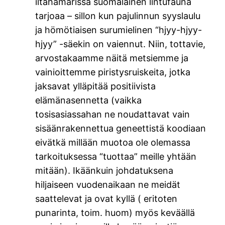
iltahämärissä suomalainen lintufauna
tarjoaa – sillon kun pajulinnun syyslaulu
ja hömötiaisen surumielinen “hjyy-hjyy-
hjyy” -säekin on vaiennut. Niin, tottavie,
arvostakaamme näitä metsiemme ja
vainioittemme piristysruiskeita, jotka
jaksavat ylläpitää positiivista
elämänasennetta (vaikka
tosisasiassahan ne noudattavat vain
sisäänrakennettua geneettistä koodiaan
eivätkä millään muotoa ole olemassa
tarkoituksessa “tuottaa” meille yhtään
mitään). Ikäänkuin johdatuksena
hiljaiseen vuodenaikaan ne meidät
saattelevat ja ovat kyllä ( eritoten
punarinta, toim. huom) myös keväällä