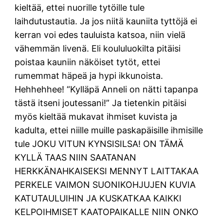
kieltää, ettei nuorille tytöille tule
laihdutustautia. Ja jos niitä kauniita tyttöjä ei
kerran voi edes tauluista katsoa, niin vielä
vähemmän livenä. Eli koululuokilta pitäisi
poistaa kauniin näköiset tytöt, ettei
rumemmat häpeä ja hypi ikkunoista.
Hehhehhee! “Kylläpä Anneli on nätti tapanpa
tästä itseni joutessani!” Ja tietenkin pitäisi
myös kieltää mukavat ihmiset kuvista ja
kadulta, ettei niille muille paskapäisille ihmisille
tule JOKU VITUN KYNSISILSA! ON TÄMÄ
KYLLÄ TAAS NIIN SAATANAN
HERKKÄNAHKAISEKSI MENNYT LAITTAKAA
PERKELE VAIMON SUONIKOHJUJEN KUVIA
KATUTAULUIHIN JA KUSKATKAA KAIKKI
KELPOIHMISET KAATOPAIKALLE NIIN ONKO