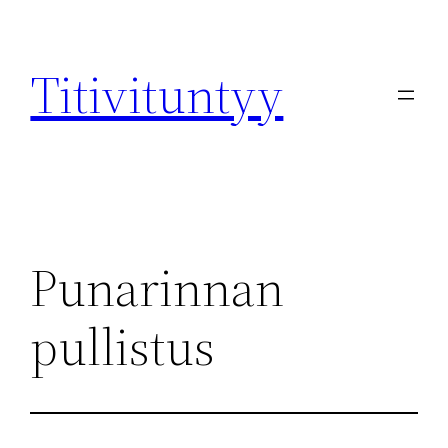
Skip
to
Titivituntyy
content
Punarinnan
pullistus