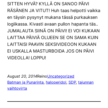
SITTEN HYVÄ? KYLLÄ ON SANOO PÄIVI
RÄSÄNEN JA VITUT! Huh taas helpotti vaikka
en täysin pysynyt mukana tässä purkauksen
logiikassa. Kivasti avaan pullon hapanta täs..
JUMALAUTA SIINÄ ON PÄIVI! EI VOI KUKAAN
LAITTAA PÄIVIÄ OLUEEN SE ON SAMA KUIN
LAITTAISI PAAVIN SEKSIVIDEOON KUKAAN
EI USKALLA MASTURBOIDA JOS ON PÄIVI
VIDEOLLA! LOPPU!
August 20, 2014
Reino
Uncategorized
Batman ja Punarinta
, 
haloperidol
, 
SDP
, 
tajunnan
vaihtovirta