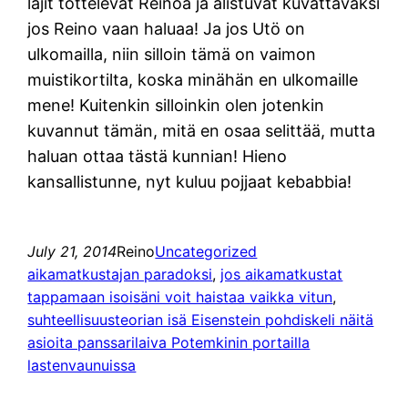
lajit tottelevat Reinoa ja alistuvat kuvattavaksi
jos Reino vaan haluaa! Ja jos Utö on
ulkomailla, niin silloin tämä on vaimon
muistikortilta, koska minähän en ulkomaille
mene! Kuitenkin silloinkin olen jotenkin
kuvannut tämän, mitä en osaa selittää, mutta
haluan ottaa tästä kunnian! Hieno
kansallistunne, nyt kuluu pojjaat kebabbia!
July 21, 2014
Reino
Uncategorized
aikamatkustajan paradoksi
, 
jos aikamatkustat
tappamaan isoisäni voit haistaa vaikka vitun
, 
suhteellisuusteorian isä Eisenstein pohdiskeli näitä
asioita panssarilaiva Potemkinin portailla
lastenvaunuissa