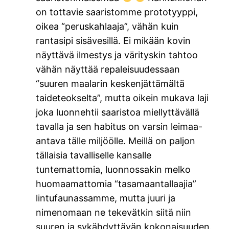
on tottavie saaristomme prototyyppi,
oikea “peruskahlaaja”, vähän kuin
rantasipi sisävesillä. Ei mikään kovin
näyttävä ilmestys ja värityskin tahtoo
vähän näyttää repaleisuudessaan
“suuren maalarin keskenjättämältä
taideteokselta”, mutta oikein mukava laji
joka luonnehtii saaristoa miellyttävällä
tavalla ja sen habitus on varsin leimaa-
antava tälle miljöölle. Meillä on paljon
tällaisia tavalliselle kansalle
tuntemattomia, luonnossakin melko
huomaamattomia “tasamaantallaajia”
lintufaunassamme, mutta juuri ja
nimenomaan ne tekevätkin siitä niin
suuren ja sykähdyttävän kokonaisuuden.