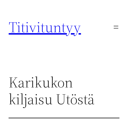
Skip
to
Titivituntyy
content
Karikukon
kiljaisu Utöstä