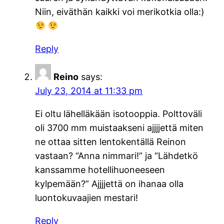
Niin, eiväthän kaikki voi merikotkia olla:)
Reply
Reino
says:
July 23, 2014 at 11:33 pm
Ei oltu lähelläkään isotooppia. Polttoväli
oli 3700 mm muistaakseni ajjjjettä miten
ne ottaa sitten lentokentällä Reinon
vastaan? “Anna nimmari!” ja “Lähdetkö
kanssamme hotellihuoneeseen
kylpemään?” Ajjjjettä on ihanaa olla
luontokuvaajien mestari!
Reply