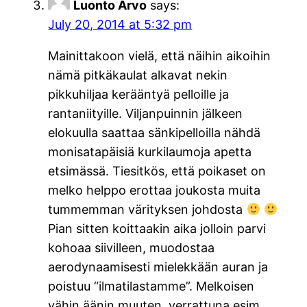
Luonto Arvo
says:
July 20, 2014 at 5:32 pm
Mainittakoon vielä, että näihin aikoihin
nämä pitkäkaulat alkavat nekin
pikkuhiljaa kerääntyä pelloille ja
rantaniityille. Viljanpuinnin jälkeen
elokuulla saattaa sänkipelloilla nähdä
monisatapäisiä kurkilaumoja apetta
etsimässä. Tiesitkös, että poikaset on
melko helppo erottaa joukosta muita
tummemman värityksen johdosta
Pian sitten koittaakin aika jolloin parvi
kohoaa siivilleen, muodostaa
aerodynaamisesti mielekkään auran ja
poistuu “ilmatilastamme”. Melkoisen
vähin äänin muuten, verrattuna esim.