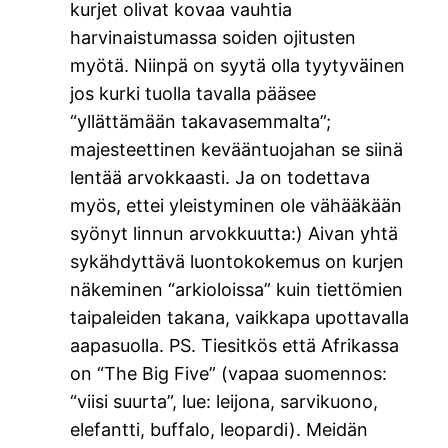
kurjet olivat kovaa vauhtia
harvinaistumassa soiden ojitusten
myötä. Niinpä on syytä olla tyytyväinen
jos kurki tuolla tavalla pääsee
“yllättämään takavasemmalta”;
majesteettinen kevääntuojahan se siinä
lentää arvokkaasti. Ja on todettava
myös, ettei yleistyminen ole vähääkään
syönyt linnun arvokkuutta:) Aivan yhtä
sykähdyttävä luontokokemus on kurjen
näkeminen “arkioloissa” kuin tiettömien
taipaleiden takana, vaikkapa upottavalla
aapasuolla. PS. Tiesitkös että Afrikassa
on “The Big Five” (vapaa suomennos:
“viisi suurta”, lue: leijona, sarvikuono,
elefantti, buffalo, leopardi). Meidän