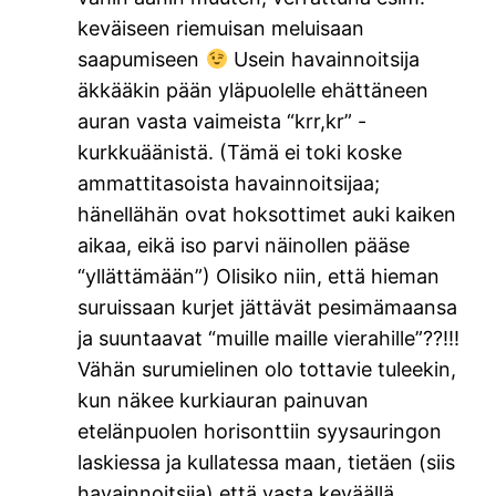
keväiseen riemuisan meluisaan
saapumiseen
Usein havainnoitsija
äkkääkin pään yläpuolelle ehättäneen
auran vasta vaimeista “krr,kr” -
kurkkuäänistä. (Tämä ei toki koske
ammattitasoista havainnoitsijaa;
hänellähän ovat hoksottimet auki kaiken
aikaa, eikä iso parvi näinollen pääse
“yllättämään”) Olisiko niin, että hieman
suruissaan kurjet jättävät pesimämaansa
ja suuntaavat “muille maille vierahille”??!!!
Vähän surumielinen olo tottavie tuleekin,
kun näkee kurkiauran painuvan
etelänpuolen horisonttiin syysauringon
laskiessa ja kullatessa maan, tietäen (siis
havainnoitsija) että vasta keväällä