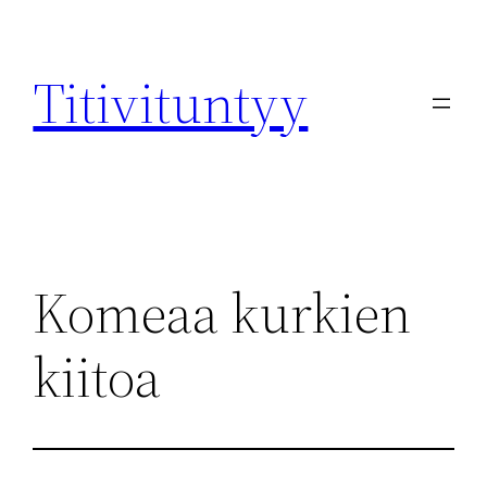
Skip
to
Titivituntyy
content
Komeaa kurkien
kiitoa