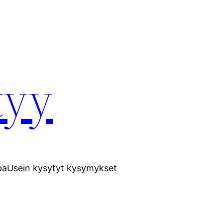
tyy
pa
Usein kysytyt kysymykset