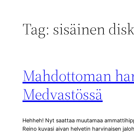
Tag:
sisäinen dis
Mahdottoman har
Medvastössä
Hehheh! Nyt saattaa muutamaa ammattihippiä 
Reino kuvasi aivan helvetin harvinaisen jal