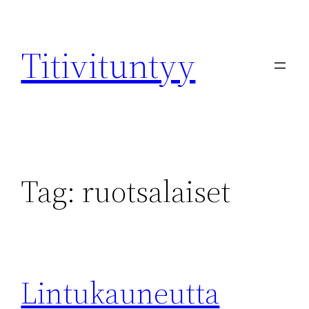
Skip
to
Titivituntyy
content
Tag:
ruotsalaiset
Lintukauneutta