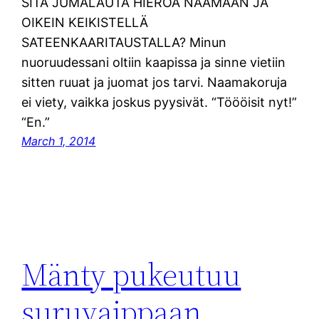
SITÄ JUMALAUTA HIEROA NAAMAAN JA
OIKEIN KEIKISTELLÄ
SATEENKAARITAUSTALLA? Minun
nuoruudessani oltiin kaapissa ja sinne vietiin
sitten ruuat ja juomat jos tarvi. Naamakoruja
ei viety, vaikka joskus pyysivät. “Töööisit nyt!”
“En.”
March 1, 2014
Mänty pukeutuu
suruvaippaan