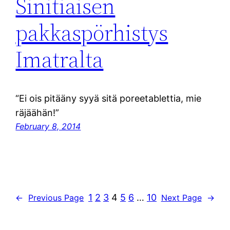
Sinitiaisen
pakkaspörhistys
Imatralta
“Ei ois pitääny syyä sitä poreetablettia, mie
räjäähän!”
February 8, 2014
1
2
3
4
5
6
…
10
←
Previous Page
Next Page
→