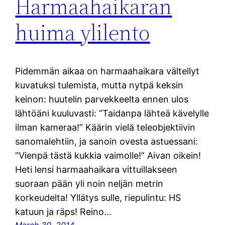
Harmaahaikaran
huima ylilento
Pidemmän aikaa on harmaahaikara vältellyt
kuvatuksi tulemista, mutta nytpä keksin
keinon: huutelin parvekkeelta ennen ulos
lähtöäni kuuluvasti: “Taidanpa lähteä kävelylle
ilman kameraa!” Käärin vielä teleobjektiivin
sanomalehtiin, ja sanoin ovesta astuessani:
“Vienpä tästä kukkia vaimolle!” Aivan oikein!
Heti lensi harmaahaikara vittuillakseen
suoraan pään yli noin neljän metrin
korkeudelta! Yllätys sulle, riepulintu: HS
katuun ja räps! Reino…
March 30, 2014